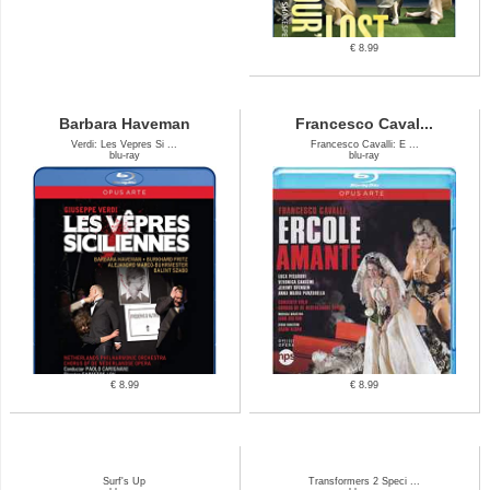
€ 8.99
Barbara Haveman
Francesco Caval...
Verdi: Les Vepres Si ...
Francesco Cavalli: E ...
blu-ray
blu-ray
€ 8.99
€ 8.99
Surf's Up
Transformers 2 Speci ...