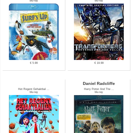
blu-ray
blu-ray
€ 5.99
€ 19.99
Daniel Radcliffe
Het Regent Gehaktbal ...
Harry Potter And The ...
blu-ray
blu-ray