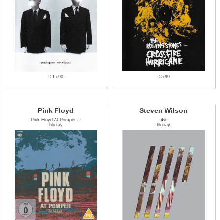
€ 15.90
€ 5.99
Pink Floyd
Steven Wilson
Pink Floyd At Pompei ...
4½
blu-ray
blu-ray