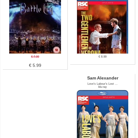
€ 7.99
€ 8.99
€ 5.99
Sam Alexander
Love's Labour's Lost ...
blu-ray