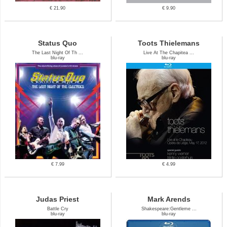
€ 21.90
€ 9.90
Status Quo
Toots Thielemans
The Last Night Of Th ...
Live At The Chapitea ...
blu-ray
blu-ray
€ 7.99
€ 4.99
Judas Priest
Mark Arends
Battle Cry
Shakespeare:Gentleme ...
blu-ray
blu-ray