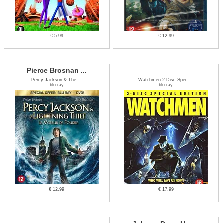
€ 5.99
€ 12.99
Pierce Brosnan ...
Percy Jackson & The ...
Watchmen 2-Disc Spec ...
blu-ray
blu-ray
€ 12.99
€ 17.99