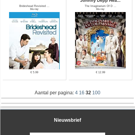
Johnny Depp Hea...
Brideshead Revisited ...
The Imaginarium Of D ...
blu-ray
blu-ray
€ 5.99
€ 12.99
Aantal per pagina:
4
16
32
100
Nieuwsbrief