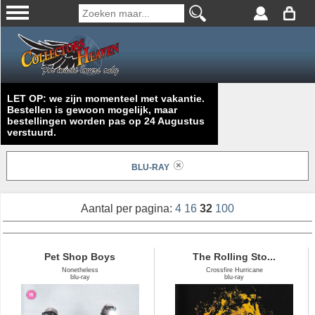
LET OP: we zijn momenteel met vakantie.
Bestellen is gewoon mogelijk, maar
bestellingen worden pas op 24 Augustus
verstuurd.
BLU-RAY
Aantal per pagina:
4
16
32
100
Pet Shop Boys
The Rolling Sto...
Nonetheless
Crossfire Hurricane
blu-ray
blu-ray