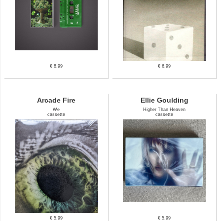
€ 8.99
€ 6.99
Arcade Fire
Ellie Goulding
We
Higher Than Heaven
cassette
cassette
€ 5.99
€ 5.99