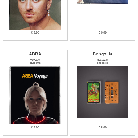
€ 6.99
€ 6.99
ABBA
Bongzilla
Voyage
Gateway
cassette
cassette
€ 6.99
€ 8.99