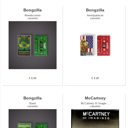
Bongzilla
Bongzilla
Weedsconsin
Amerijuanican
cassette
cassette
€ 8.99
€ 8.99
Bongzilla
McCartney
Stash
McCartney III Imagin ...
cassette
cassette