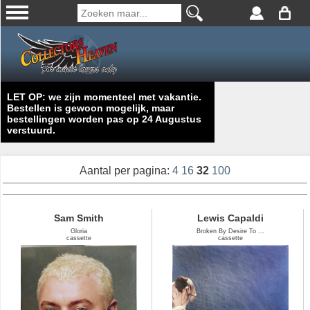
LET OP: we zijn momenteel met vakantie.
Bestellen is gewoon mogelijk, maar
bestellingen worden pas op 24 Augustus
verstuurd.
Aantal per pagina:
4
16
32
100
Sam Smith
Lewis Capaldi
Gloria
Broken By Desire To ...
cassette
cassette