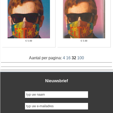
€ 5.99
€ 5.99
Aantal per pagina:
4
16
32
100
Nieuwsbrief