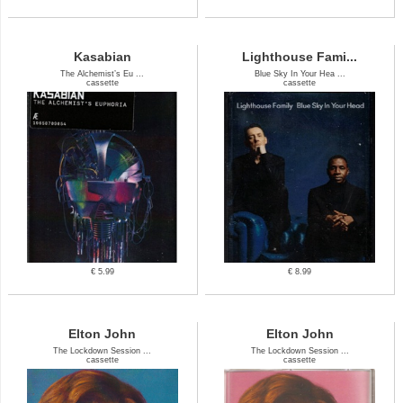
Kasabian
Lighthouse Fami...
The Alchemist’s Eu ...
Blue Sky In Your Hea ...
cassette
cassette
€ 5.99
€ 8.99
Elton John
Elton John
The Lockdown Session ...
The Lockdown Session ...
cassette
cassette