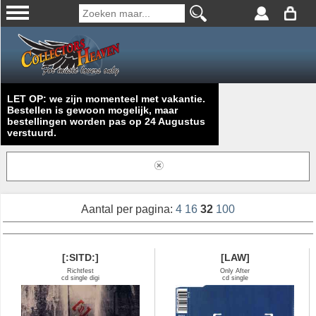
LET OP: we zijn momenteel met vakantie.
Bestellen is gewoon mogelijk, maar
bestellingen worden pas op 24 Augustus
verstuurd.
Aantal per pagina:
4
16
32
100
[:SITD:]
[LAW]
Richtfest
Only After
cd single digi
cd single