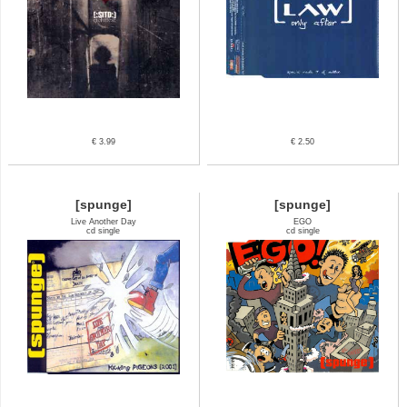
€ 3.99
€ 2.50
[spunge]
[spunge]
Live Another Day
EGO
cd single
cd single