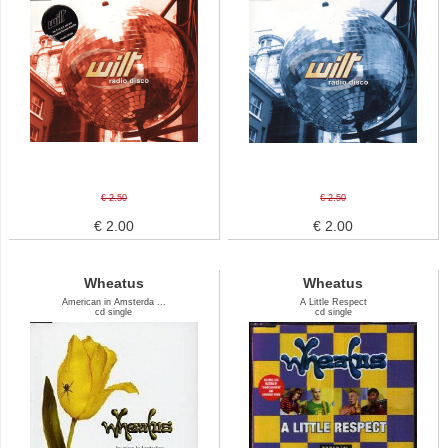
€ 2.50
€ 2.50
€ 2.00
€ 2.00
Wheatus
Wheatus
American in Amsterda ...
A Little Respect
cd single
cd single