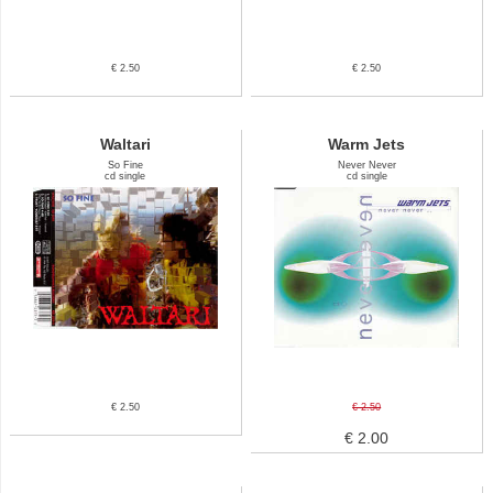
€ 2.50
€ 2.50
Waltari
Warm Jets
So Fine
Never Never
cd single
cd single
€ 2.50
€ 2.50
€ 2.00