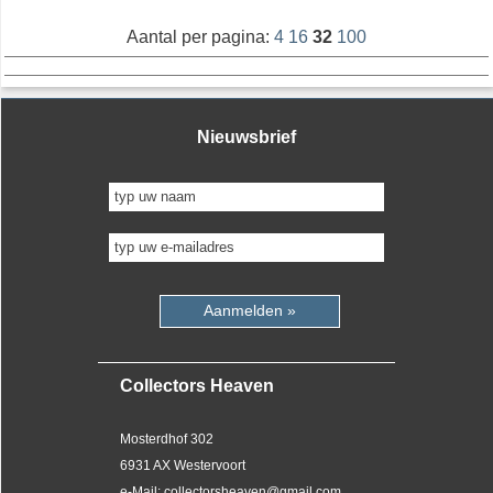
Aantal per pagina:
4
16
32
100
Nieuwsbrief
Aanmelden »
Collectors Heaven
Mosterdhof 302
6931 AX Westervoort
e-Mail: collectorsheaven@gmail.com