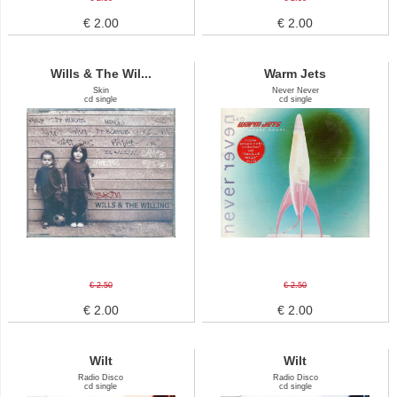
€ 2.00
€ 2.00
Wills & The Wil...
Warm Jets
Skin
Never Never
cd single
cd single
€ 2.50
€ 2.50
€ 2.00
€ 2.00
Wilt
Wilt
Radio Disco
Radio Disco
cd single
cd single