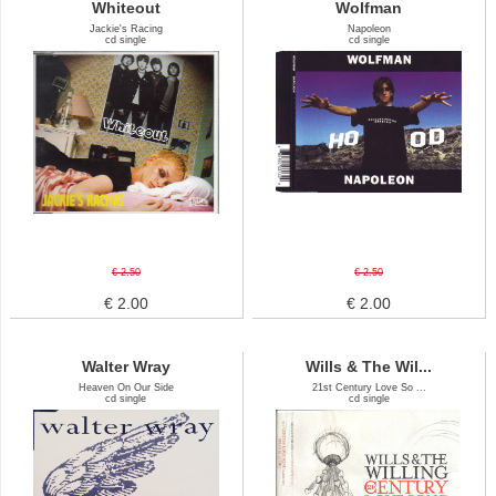
Whiteout
Wolfman
Jackie's Racing
Napoleon
cd single
cd single
€ 2.50
€ 2.50
€ 2.00
€ 2.00
Walter Wray
Wills & The Wil...
Heaven On Our Side
21st Century Love So ...
cd single
cd single