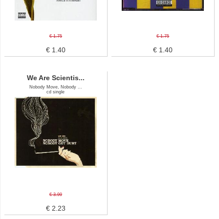
€ 1.75
€ 1.75
€ 1.40
€ 1.40
We Are Scientis...
Nobody Move, Nobody ...
cd single
€ 3.99
€ 2.23