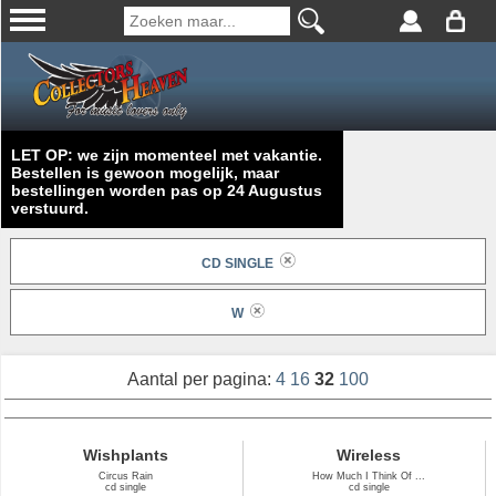
LET OP: we zijn momenteel met vakantie.
Bestellen is gewoon mogelijk, maar
bestellingen worden pas op 24 Augustus
verstuurd.
CD SINGLE
W
Aantal per pagina:
4
16
32
100
Wishplants
Wireless
Circus Rain
How Much I Think Of ...
cd single
cd single