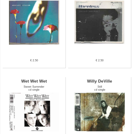
€ 2.50
€ 2.50
Wet Wet Wet
Willy DeVille
Sweet Surrender
Still
cd single
cd single