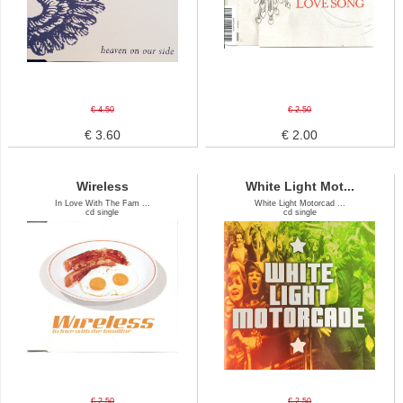
€ 4.50
€ 2.50
€ 3.60
€ 2.00
Wireless
White Light Mot...
In Love With The Fam ...
White Light Motorcad ...
cd single
cd single
€ 2.50
€ 2.50