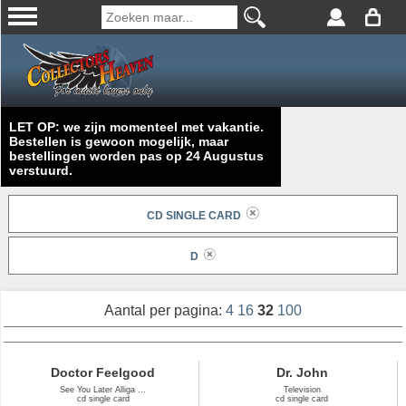
LET OP: we zijn momenteel met vakantie.
Bestellen is gewoon mogelijk, maar
bestellingen worden pas op 24 Augustus
verstuurd.
CD SINGLE CARD
D
Aantal per pagina:
4
16
32
100
Doctor Feelgood
Dr. John
See You Later Alliga ...
Television
cd single card
cd single card