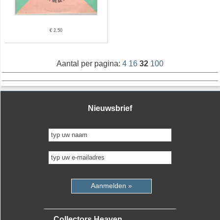
€ 2.50
Aantal per pagina:
4
16
32
100
Nieuwsbrief
Aanmelden »
Collectors Heaven