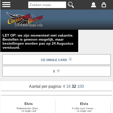
LET OP: we zijn momenteel met vakantie.
Bestellen is gewoon mogelijk, maar
bestellingen worden pas op 24 Augustus
verstuurd.
CD SINGLE CARD
E
Aantal per pagina:
4
16
32
100
Elvis
Elvis
Rubberneckin' (Paul ...
A Little Less Conver ...
cd single card
cd single card