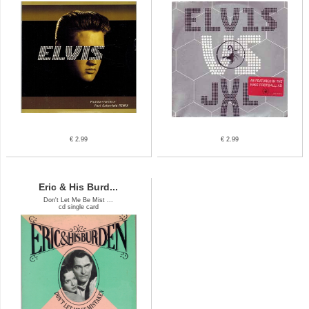
€ 2.99
€ 2.99
Eric & His Burd...
Don't Let Me Be Mist ...
cd single card