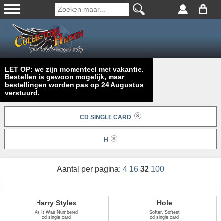
LET OP: we zijn momenteel met vakantie.
Bestellen is gewoon mogelijk, maar
bestellingen worden pas op 24 Augustus
verstuurd.
CD SINGLE CARD
H
Aantal per pagina:
4
16
32
100
Harry Styles
Hole
As It Was Numbered
Softer, Softest
cd single card
cd single card