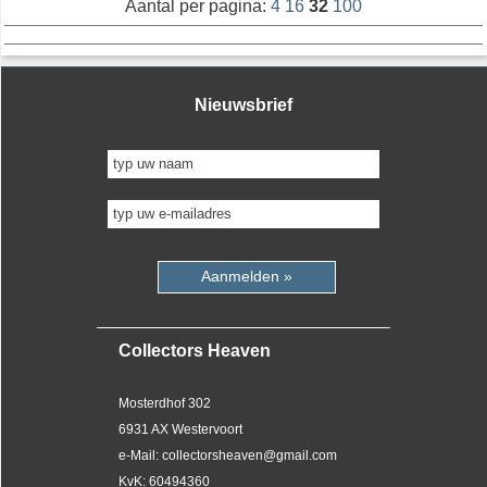
Aantal per pagina:
4
16
32
100
Nieuwsbrief
Aanmelden »
Collectors Heaven
Mosterdhof 302
6931 AX Westervoort
e-Mail: collectorsheaven@gmail.com
KvK: 60494360