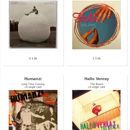
€ 4.99
€ 5.99
Humanzi
Hallo Venray
Long Time Coming
The Beach
cd single card
cd single card