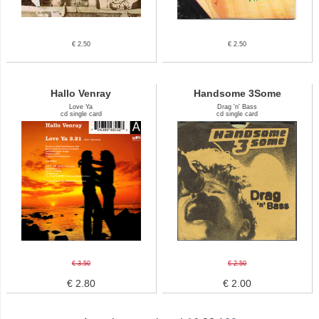
€ 2.50
€ 2.50
Hallo Venray
Handsome 3Some
Love Ya
Drag 'n' Bass
cd single card
cd single card
€ 3.50
€ 2.50
€ 2.80
€ 2.00