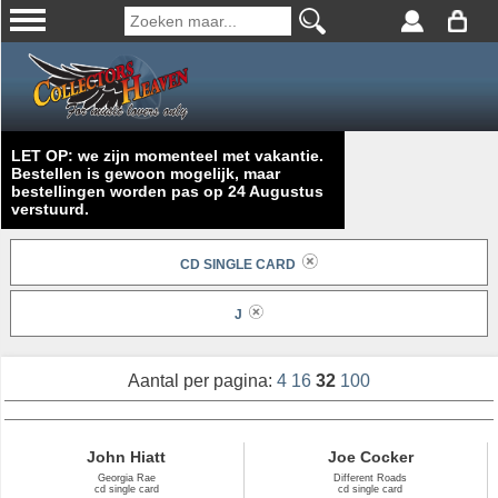
LET OP: we zijn momenteel met vakantie.
Bestellen is gewoon mogelijk, maar
bestellingen worden pas op 24 Augustus
verstuurd.
CD SINGLE CARD
J
Aantal per pagina:
4
16
32
100
John Hiatt
Joe Cocker
Georgia Rae
Different Roads
cd single card
cd single card