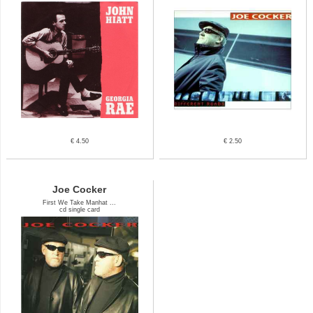
€ 4.50
€ 2.50
Joe Cocker
First We Take Manhat ...
cd single card