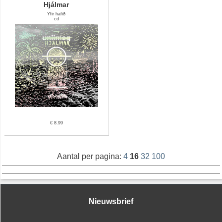
Hjálmar
Yfir hafið
cd
€ 8.99
Aantal per pagina:
4
16
32
100
Nieuwsbrief