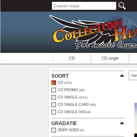
CD
CD single
Aan
SOORT
CD
(253)
CD PROMO
(18)
CD SINGLE
(1101)
CD SINGLE CARD
(69)
CD SINGLE DIGI
(9)
GRADATIE
ZEER GOED
(4)