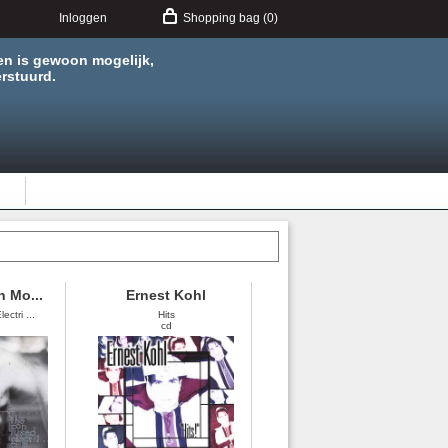
Inloggen
Shopping bag (0)
en is gewoon mogelijk,
rstuurd.
n Mo...
Ernest Kohl
ctri ...
Hits
cd