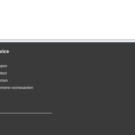
vice
kopen
ntact
urzen
gemene voorwaarden