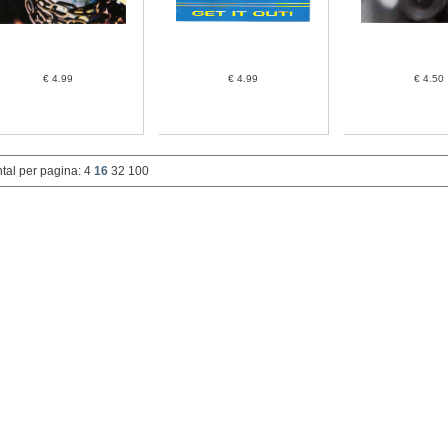
€ 4.99
€ 4.99
€ 4.50
tal per pagina:
4
16
32
100