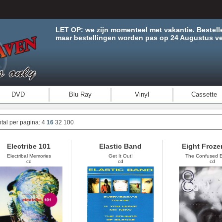
LET OP: we zijn momenteel met vakantie. Bestell
maar bestellingen worden pas op 24 Augustus ve
DVD
Blu Ray
Vinyl
Cassette
tal per pagina:
4
16
32
100
Electribe 101
Elastic Band
Eight Froze
Electribal Memories
Get It Out!
The Confused Ele
cd
cd
cd