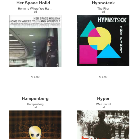
Her Space Holid...
Hypnoteck
Home Is Where You Ha ...
The First
cd
cd
€ 4.50
€ 4.99
Hampenberg
Hyper
Hampenberg
We Control
cd
cd