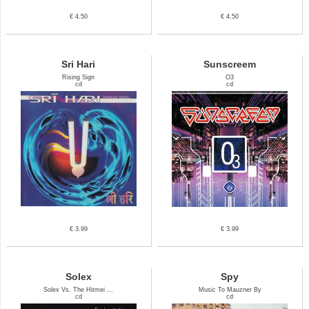
€ 4.50
€ 4.50
Sri Hari
Sunscreem
Rising Sign
O3
cd
cd
€ 3.99
€ 3.99
Solex
Spy
Solex Vs. The Hitmei ...
Music To Mauzner By
cd
cd