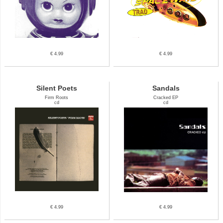
€ 4.99
€ 4.99
Silent Poets
Sandals
Firm Roots
Cracked EP
cd
cd
€ 4.99
€ 4.99