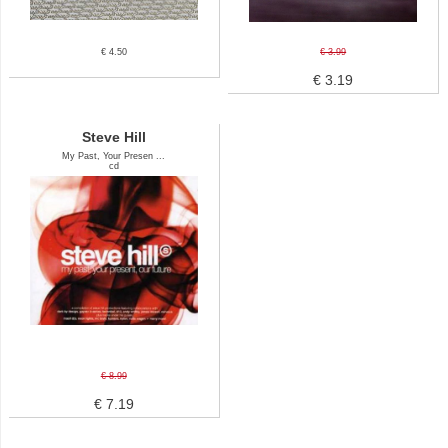
€ 4.50
€ 3.99
€ 3.19
Steve Hill
My Past, Your Presen ...
cd
€ 8.99
€ 7.19