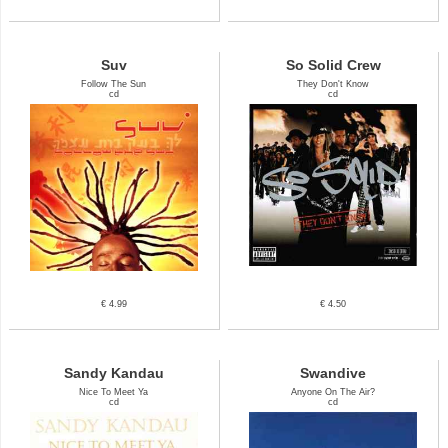
Suv
So Solid Crew
Follow The Sun
They Don't Know
cd
cd
€ 4.99
€ 4.50
Sandy Kandau
Swandive
Nice To Meet Ya
Anyone On The Air?
cd
cd