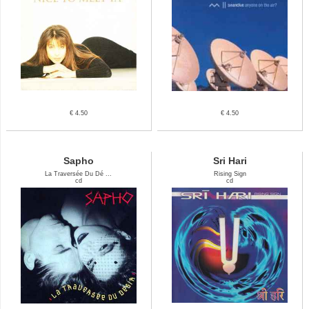
€ 4.50
€ 4.50
Sapho
Sri Hari
La Traversée Du Dé ...
Rising Sign
cd
cd