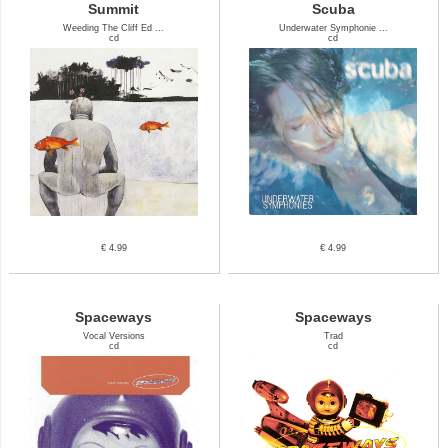
Summit
Scuba
Weeding The Cliff Ed ...
Underwater Symphonie ...
cd
cd
€ 4.99
€ 4.99
Spaceways
Spaceways
Vocal Versions
Trad
cd
cd