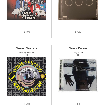
€ 5.99
€ 4.99
Sonic Surfers
Sven Palzer
Making Waves
Body Rock
cd
cd
€ 4.99
€ 4.99