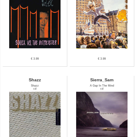
€ 3.99
€ 3.99
Shazz
Sierra_Sam
Shazz
A Gap In The Mind
cd
cd