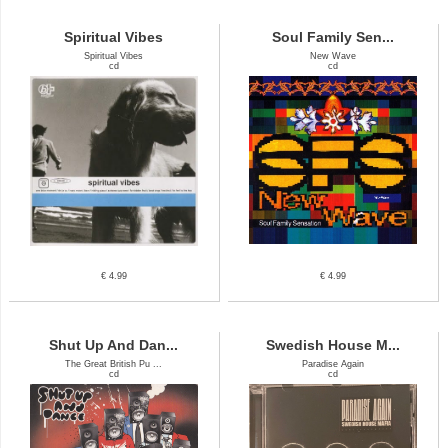
Spiritual Vibes
Soul Family Sen...
Spiritual Vibes
New Wave
cd
cd
€ 4.99
€ 4.99
Shut Up And Dan...
Swedish House M...
The Great British Pu ...
Paradise Again
cd
cd