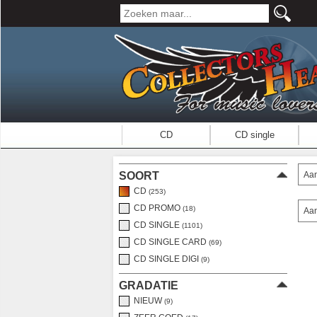
CD
CD single
Aan
SOORT
CD
(253)
CD PROMO
(18)
Aan
CD SINGLE
(1101)
CD SINGLE CARD
(69)
CD SINGLE DIGI
(9)
GRADATIE
NIEUW
(9)