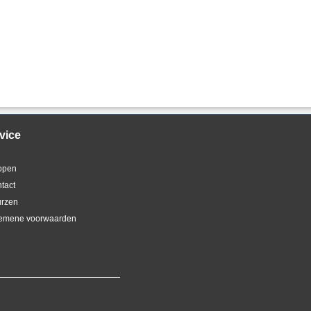
vice
kopen
ntact
urzen
gemene voorwaarden