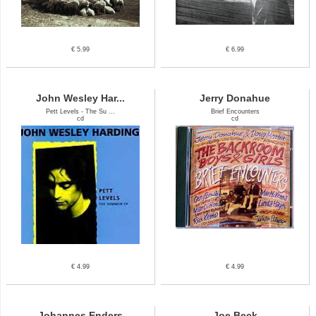
€ 5.99
€ 6.99
John Wesley Har...
Jerry Donahue
Pett Levels - The Su ...
Brief Encounters
cd
cd
€ 4.99
€ 4.99
Johannes Enders
Joe Beck