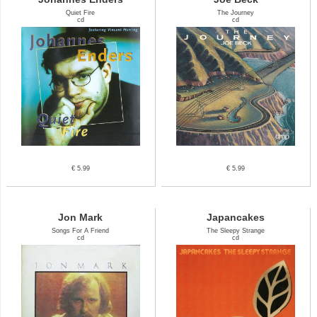
Quiet Fire
The Journey
cd
cd
€ 5.99
€ 5.99
Jon Mark
Japancakes
Songs For A Friend
The Sleepy Strange
cd
cd