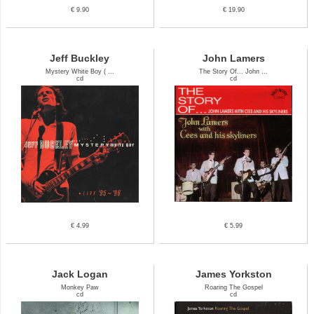
€ 9.90
€ 19.90
Jeff Buckley
John Lamers
Mystery White Boy ( ...
The Story Of... John ...
cd
cd
€ 4.99
€ 5.99
Jack Logan
James Yorkston
Monkey Paw
Roaring The Gospel
cd
cd