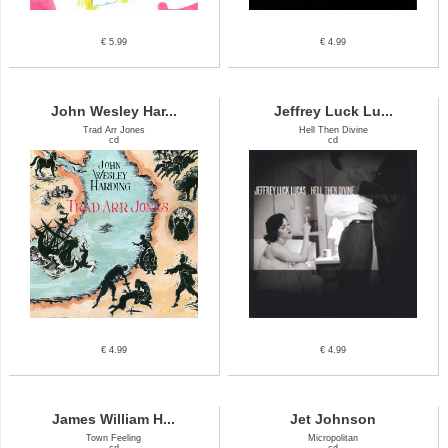
€ 5.99
€ 4.99
John Wesley Har...
Jeffrey Luck Lu...
Trad Arr Jones
Hell Then Divine
cd
cd
€ 4.99
€ 4.99
James William H...
Jet Johnson
Town Feeling
Micropolitan
cd
cd