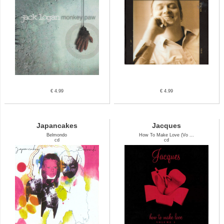
€ 4.99
€ 4.99
Japancakes
Jacques
Belmondo
How To Make Love (Vo ...
cd
cd