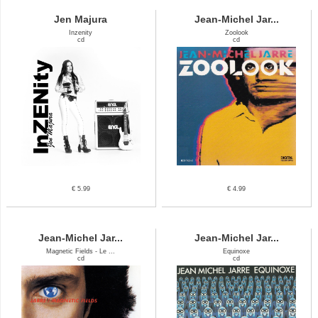
Jen Majura
Jean-Michel Jar...
Inzenity
Zoolook
cd
cd
€ 5.99
€ 4.99
Jean-Michel Jar...
Jean-Michel Jar...
Magnetic Fields - Le ...
Equinoxe
cd
cd