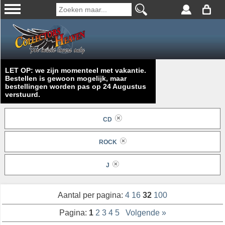
LET OP: we zijn momenteel met vakantie.
Bestellen is gewoon mogelijk, maar
bestellingen worden pas op 24 Augustus
verstuurd.
CD
ROCK
J
Aantal per pagina:
4
16
32
100
Pagina:
1
2
3
4
5
Volgende »