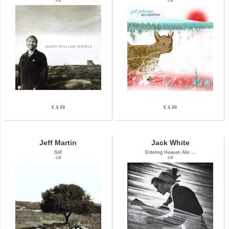
€ 4.99
€ 4.99
Jeff Martin
Jack White
Still
Entering Heaven Aliv ...
cd
cd