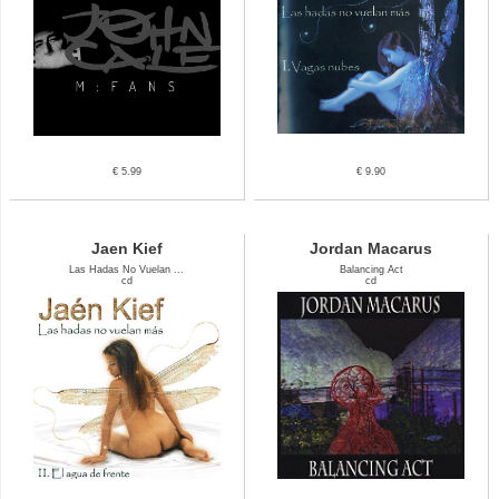
€ 5.99
€ 9.90
Jaen Kief
Jordan Macarus
Las Hadas No Vuelan ...
Balancing Act
cd
cd