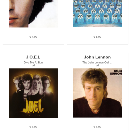
€ 4.99
€ 5.99
J.O.E.L
John Lennon
Give Me A Sign
The John Lennon Coll ...
cd
cd
€ 4.99
€ 4.99