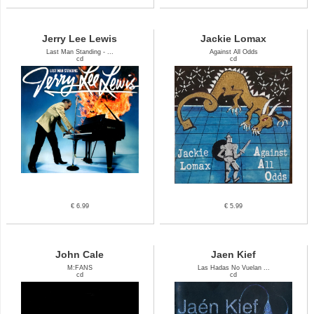
Jerry Lee Lewis
Jackie Lomax
Last Man Standing - ...
Against All Odds
cd
cd
€ 6.99
€ 5.99
John Cale
Jaen Kief
M:FANS
Las Hadas No Vuelan ...
cd
cd