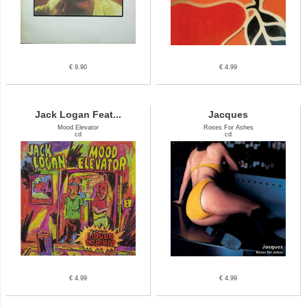
€ 9.90
€ 4.99
Jack Logan Feat...
Jacques
Mood Elevator
Roses For Ashes
cd
cd
€ 4.99
€ 4.99