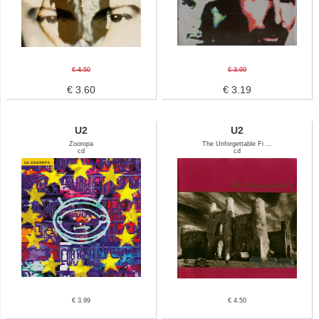
€ 4.50
€ 3.99
€ 3.60
€ 3.19
U2
U2
Zooropa
The Unforgettable Fi ...
cd
cd
€ 3.99
€ 4.50