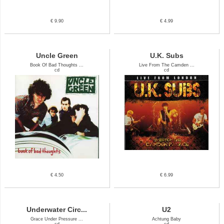
€ 9.90
€ 4.99
Uncle Green
U.K. Subs
Book Of Bad Thoughts ...
Live From The Camden ...
cd
cd
€ 4.50
€ 6.99
Underwater Circ...
U2
Grace Under Pressure ...
Achtung Baby
cd
cd