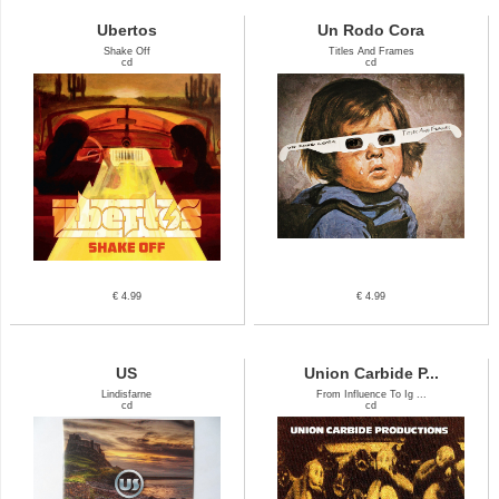
Ubertos
Un Rodo Cora
Shake Off
Titles And Frames
cd
cd
€ 4.99
€ 4.99
US
Union Carbide P...
Lindisfarne
From Influence To Ig ...
cd
cd