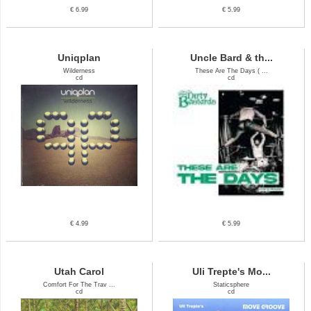
€ 6.99
€ 5.99
Uniqplan
Uncle Bard & th...
Wilderness
These Are The Days ( ...
cd
cd
€ 4.99
€ 5.99
Utah Carol
Uli Trepte's Mo...
Comfort For The Trav ...
Staticsphere
cd
cd