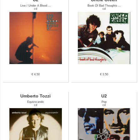
Live / Under A Blood ...
Book Of Bad Thoughts ...
cd
cd
€ 4.50
€ 3.50
Umberto Tozzi
U2
Equivocando
Pop
cd
cd