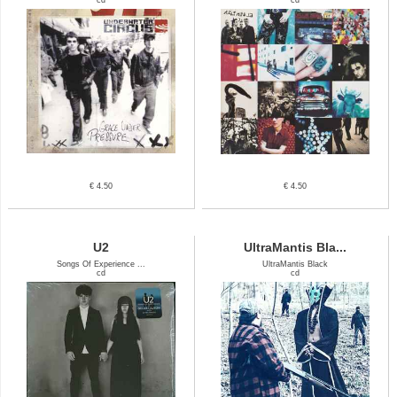
€ 4.50
€ 4.50
U2
UltraMantis Bla...
Songs Of Experience ...
UltraMantis Black
cd
cd