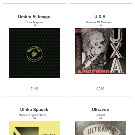
Umbra Et Imago
U.X.A.
Opus Magnus
Illusions Of Grandeu ...
cd
cd
€ 4.99
€ 5.99
Ulrika Spacek
Ultravox
Modern English Decor ...
Brilliant
cd
cd