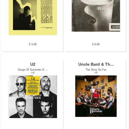
€ 5.99
€ 6.99
U2
Uncle Bard & Th...
Songs Of Surrender D ...
The Story So Far
cd
cd