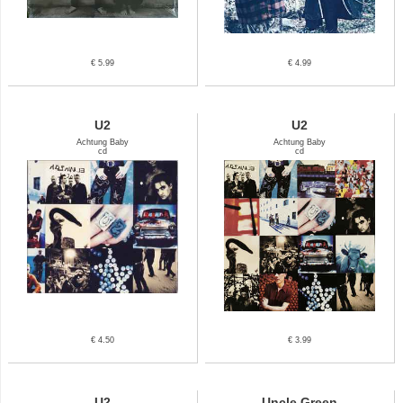
€ 5.99
€ 4.99
U2
U2
Achtung Baby
Achtung Baby
cd
cd
€ 4.50
€ 3.99
U2
Uncle Green