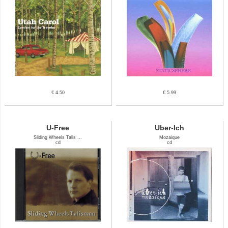
€ 4.50
€ 5.99
U-Free
Uber-Ich
Sliding Wheels Talis ...
Mozaique
cd
cd