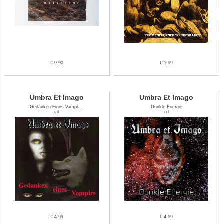
€ 9.90
€ 5.99
Umbra Et Imago
Umbra Et Imago
Gedanken Eines Vampi ...
Dunkle Energie
cd
cd
€ 4.99
€ 4.99