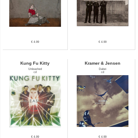
€ 4.99
€ 4.99
Kung Fu Kitty
Kramer & Jensen
Unleashed
Dabei
cd
cd
€ 4.99
€ 4.99