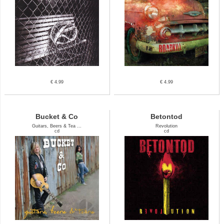
€ 4.99
€ 4.99
Bucket & Co
Betontod
Guitars, Beers & Tea ...
Revolution
cd
cd