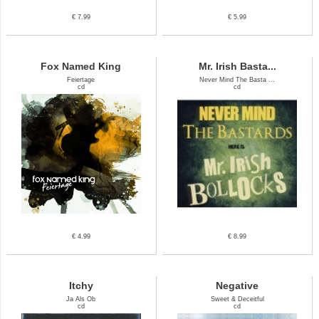
€ 7.99
€ 5.99
Fox Named King
Mr. Irish Basta...
Feiertage
Never Mind The Basta ...
cd
cd
€ 4.99
€ 8.99
Itchy
Negative
Ja Als Ob
Sweet & Deceitful
cd
cd