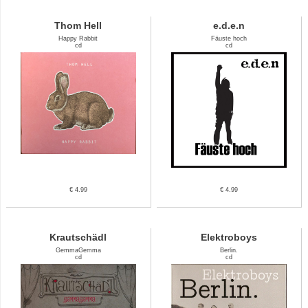
Thom Hell
e.d.e.n
Happy Rabbit
Fäuste hoch
cd
cd
€ 4.99
€ 4.99
Krautschädl
Elektroboys
GemmaGemma
Berlin.
cd
cd