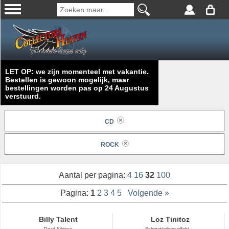
LET OP: we zijn momenteel met vakantie.
Bestellen is gewoon mogelijk, maar
bestellingen worden pas op 24 Augustus
verstuurd.
CD
ROCK
Aantal per pagina:
4
16
32
100
Pagina:
1
2
3
4
5
Volgende »
Billy Talent
Loz Tinitoz
Dead Silence
Schmetterlingseffekt ...