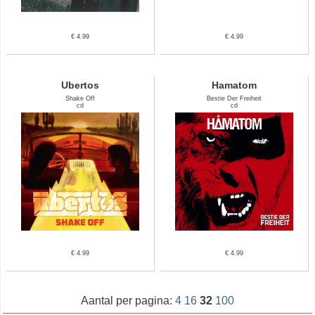
€ 4.99
€ 4.99
Ubertos
Hamatom
Shake Off
Bestie Der Freiheit
cd
cd
€ 4.99
€ 4.99
Aantal per pagina:
4
16
32
100