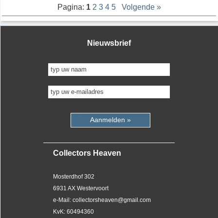
Pagina:
1
2
3
4
5
Volgende »
Nieuwsbrief
Aanmelden »
Collectors Heaven
Mosterdhof 302
6931 AX Westervoort
e-Mail: collectorsheaven@gmail.com
KvK: 60494360