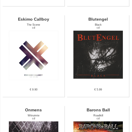
Eskimo Callboy
Blutengel
The Scene
Black
cd
cd
€ 9.90
€ 5.99
Onmens
Barons Ball
Witruimte
Roadkill
cd
cd