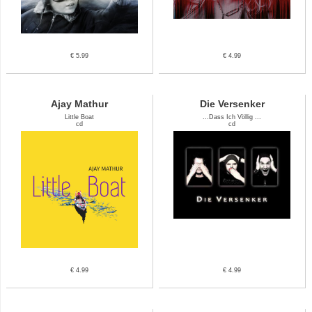
€ 5.99
€ 4.99
Ajay Mathur
Die Versenker
Little Boat
...Dass Ich Völlig ...
cd
cd
€ 4.99
€ 4.99