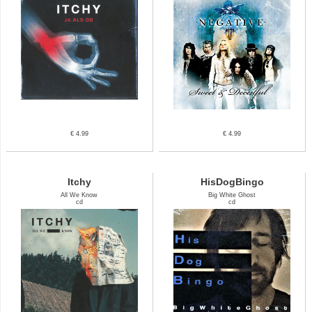
€ 4.99
€ 4.99
Itchy
HisDogBingo
All We Know
Big White Ghost
cd
cd