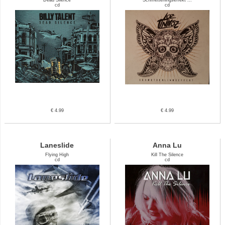
cd
cd
€ 4.99
€ 4.99
Laneslide
Anna Lu
Flying High
Kill The Silence
cd
cd