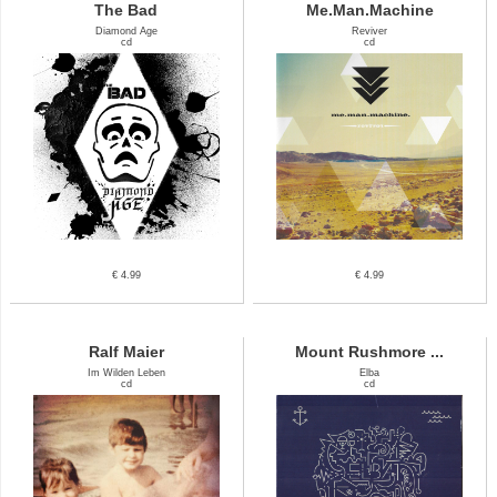
The Bad
Me.Man.Machine
Diamond Age
Reviver
cd
cd
€ 4.99
€ 4.99
Ralf Maier
Mount Rushmore ...
Im Wilden Leben
Elba
cd
cd