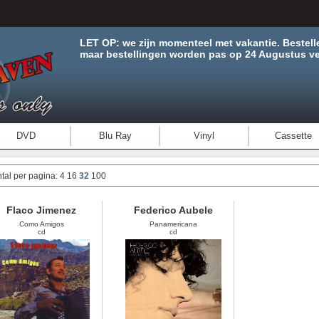
LET OP: we zijn momenteel met vakantie. Bestell
maar bestellingen worden pas op 24 Augustus ve
DVD
Blu Ray
Vinyl
Cassette
tal per pagina:
4
16
32
100
Flaco Jimenez
Federico Aubele
Como Amigos
Panamericana
cd
cd