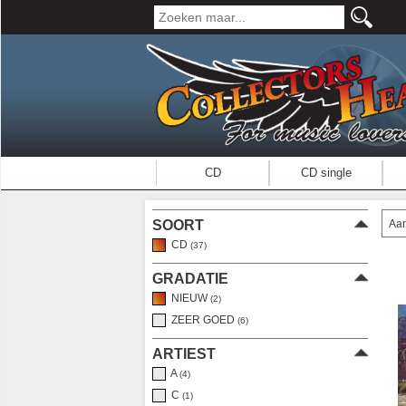
CD
CD single
Aan
SOORT
CD
(37)
GRADATIE
NIEUW
(2)
ZEER GOED
(6)
ARTIEST
A
(4)
C
(1)