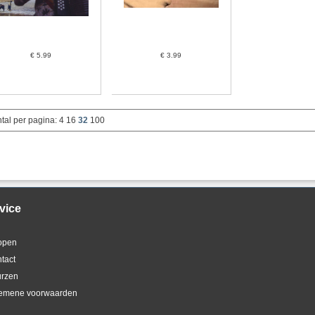
€ 5.99
€ 3.99
tal per pagina:
4
16
32
100
vice
kopen
ntact
urzen
gemene voorwaarden