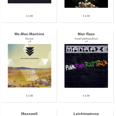
€ 4.99
€ 4.99
Me.Man.Machine
Man Raze
Reviver
PunkFunkRootsRock
cd
cd
€ 4.99
€ 4.99
Maxxwell
Leichtmatrose