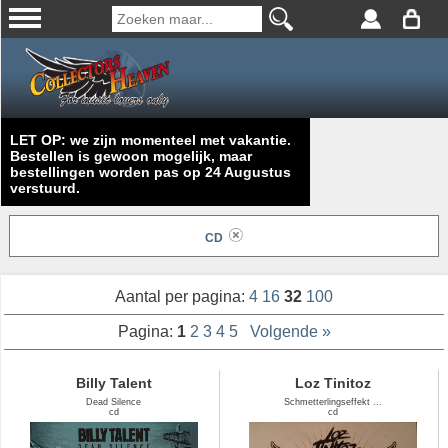
LET OP: we zijn momenteel met vakantie.
Bestellen is gewoon mogelijk, maar
bestellingen worden pas op 24 Augustus
verstuurd.
CD
Aantal per pagina:
4
16
32
100
Pagina:
1
2
3
4
5
Volgende »
Billy Talent
Loz Tinitoz
Dead Silence
Schmetterlingseffekt ...
cd
cd