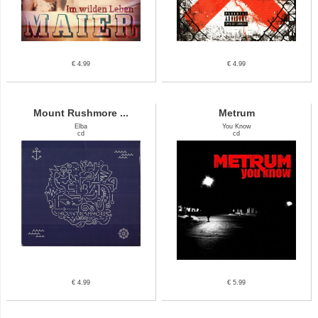
€ 4.99
€ 4.99
Mount Rushmore ...
Metrum
Elba
You Know
cd
cd
€ 4.99
€ 5.99