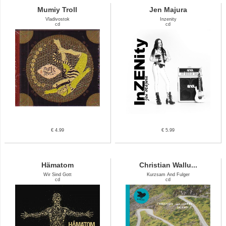
Mumiy Troll
Jen Majura
Vladivostok
Inzenity
cd
cd
€ 4.99
€ 5.99
Hämatom
Christian Wallu...
Wir Sind Gott
Kurzsam And Fulger
cd
cd