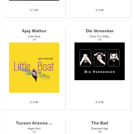
€ 5.99
€ 4.99
Ajay Mathur
Die Versenker
Little Boat
...Dass Ich Völlig ...
cd
cd
€ 4.99
€ 4.99
Tucson Arizona ...
The Bad
Angel Kiss
Diamond Age
cd
cd