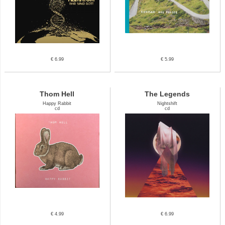
€ 6.99
€ 5.99
Thom Hell
The Legends
Happy Rabbit
Nightshift
cd
cd
€ 4.99
€ 6.99