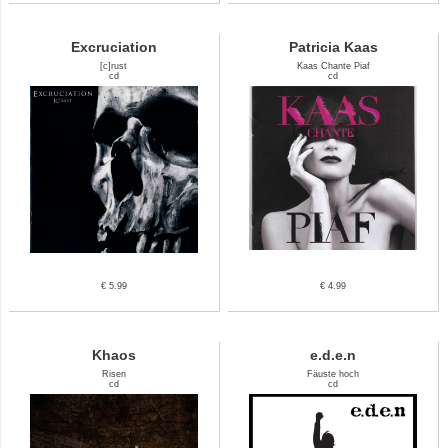
Excruciation
Patricia Kaas
[c]rust
Kaas Chante Piaf
cd
cd
€ 5.99
€ 4.99
Khaos
e.d.e.n
Risen
Fäuste hoch
cd
cd