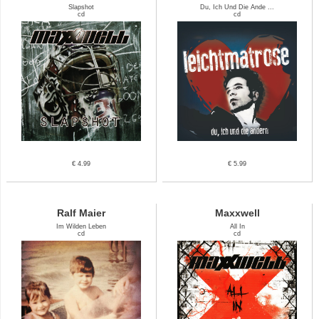
Slapshot
Du, Ich Und Die Ande ...
cd
cd
€ 4.99
€ 5.99
Ralf Maier
Maxxwell
Im Wilden Leben
All In
cd
cd