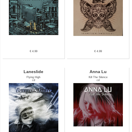
€ 4.99
€ 4.99
Laneslide
Anna Lu
Flying High
Kill The Silence
cd
cd