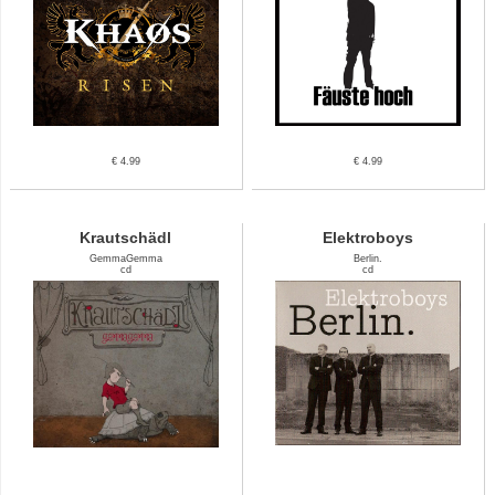
€ 4.99
€ 4.99
Krautschädl
Elektroboys
GemmaGemma
Berlin.
cd
cd