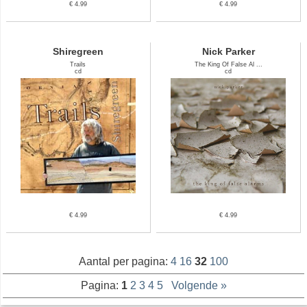
€ 4.99
€ 4.99
Shiregreen
Nick Parker
Trails
The King Of False Al ...
cd
cd
€ 4.99
€ 4.99
Aantal per pagina:
4
16
32
100
Pagina:
1
2
3
4
5
Volgende »