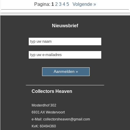
Pagina:
1
2
3
4
5
Volgende »
Nieuwsbrief
Aanmelden »
Collectors Heaven
Mosterdhof 302
6931 AX Westervoort
e-Mail: collectorsheaven@gmail.com
KvK: 60494360