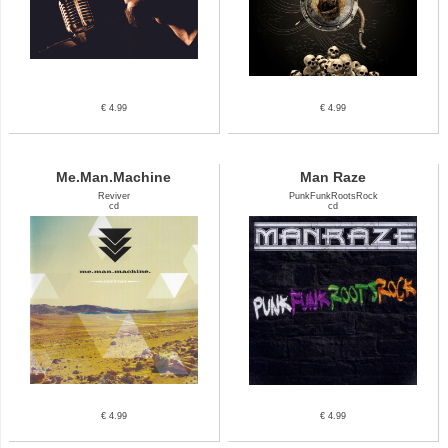
€ 4.99
€ 4.99
Me.Man.Machine
Man Raze
Reviver
PunkFunkRootsRock
cd
cd
€ 4.99
€ 4.99