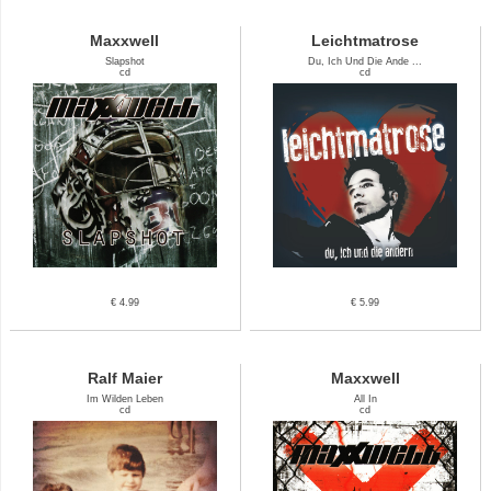
Maxxwell
Leichtmatrose
Slapshot
Du, Ich Und Die Ande ...
cd
cd
€ 4.99
€ 5.99
Ralf Maier
Maxxwell
Im Wilden Leben
All In
cd
cd