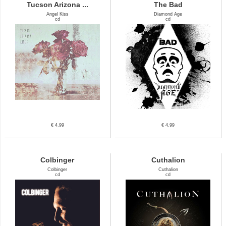
Tucson Arizona ...
The Bad
Angel Kiss
Diamond Age
cd
cd
€ 4.99
€ 4.99
Colbinger
Cuthalion
Colbinger
Cuthalion
cd
cd