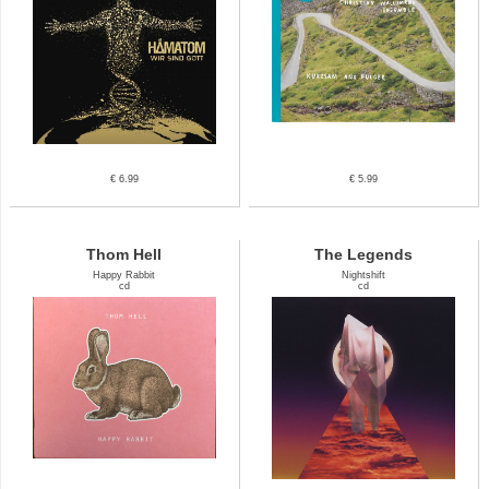
€ 6.99
€ 5.99
Thom Hell
The Legends
Happy Rabbit
Nightshift
cd
cd