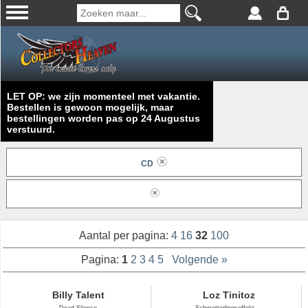
LET OP: we zijn momenteel met vakantie.
Bestellen is gewoon mogelijk, maar
bestellingen worden pas op 24 Augustus
verstuurd.
CD
Aantal per pagina:
4
16
32
100
Pagina:
1
2
3
4
5
Volgende »
Billy Talent
Loz Tinitoz
Dead Silence
Schmetterlingseffekt ...