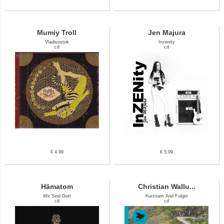
Mumiy Troll
Jen Majura
Vladivostok
Inzenity
cd
cd
€ 4.99
€ 5.99
Hämatom
Christian Wallu...
Wir Sind Gott
Kurzsam And Fulger
cd
cd