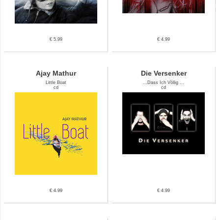
€ 5.99
€ 4.99
Ajay Mathur
Die Versenker
Little Boat
...Dass Ich Völlig ...
cd
cd
€ 4.99
€ 4.99