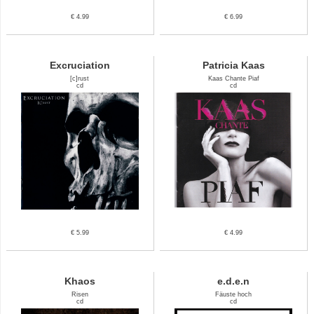
€ 4.99
€ 6.99
Excruciation
Patricia Kaas
[c]rust
Kaas Chante Piaf
cd
cd
€ 5.99
€ 4.99
Khaos
e.d.e.n
Risen
Fäuste hoch
cd
cd