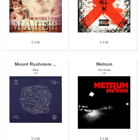
€ 4.99
€ 4.99
Mount Rushmore ...
Metrum
Elba
You Know
cd
cd
€ 4.99
€ 5.99