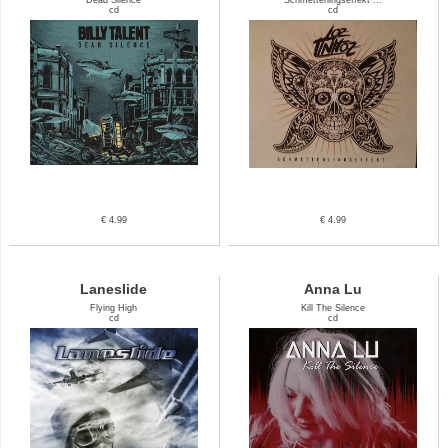
cd
cd
€ 4.99
€ 4.99
Laneslide
Anna Lu
Flying High
Kill The Silence
cd
cd