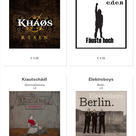
€ 4.99
€ 4.99
Krautschädl
Elektroboys
GemmaGemma
Berlin.
cd
cd