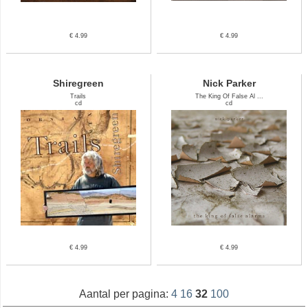
€ 4.99
€ 4.99
Shiregreen
Nick Parker
Trails
The King Of False Al ...
cd
cd
€ 4.99
€ 4.99
Aantal per pagina:
4
16
32
100