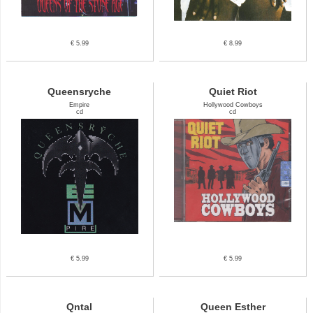
€ 5.99
€ 8.99
Queensryche
Quiet Riot
Empire
Hollywood Cowboys
cd
cd
€ 5.99
€ 5.99
Qntal
Queen Esther