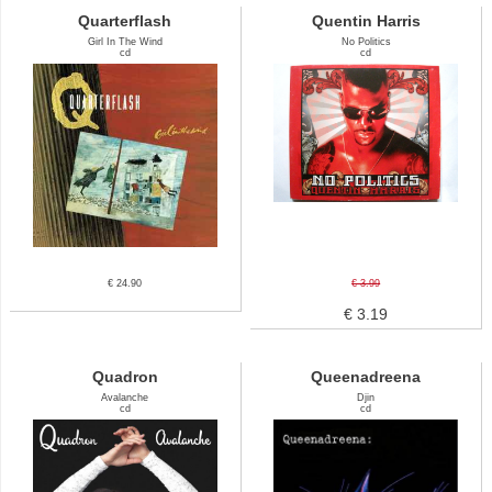
Quarterflash
Quentin Harris
Girl In The Wind
No Politics
cd
cd
€ 24.90
€ 3.99
€ 3.19
Quadron
Queenadreena
Avalanche
Djin
cd
cd