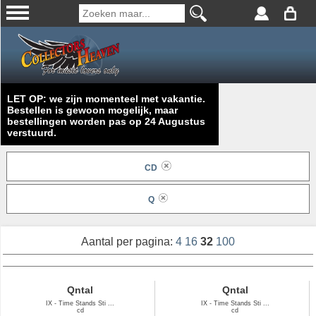
LET OP: we zijn momenteel met vakantie.
Bestellen is gewoon mogelijk, maar
bestellingen worden pas op 24 Augustus
verstuurd.
CD
Q
Aantal per pagina:
4
16
32
100
Qntal
Qntal
IX - Time Stands Sti ...
IX - Time Stands Sti ...
cd
cd