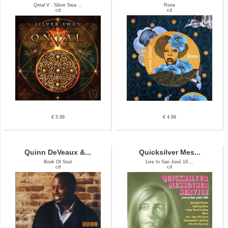
Qntal V - Silver Swa ...
Rona
cd
cd
€ 5.99
€ 4.99
Quinn DeVeaux &...
Quicksilver Mes...
Book Of Soul
Live In San José 19 ...
cd
cd