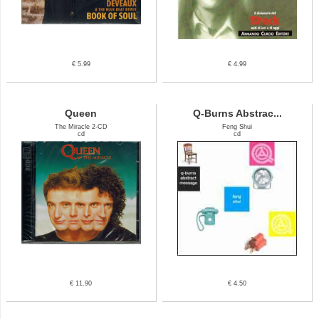
€ 5.99
€ 4.99
Queen
Q-Burns Abstrac...
The Miracle 2-CD
Feng Shui
cd
cd
€ 11.90
€ 4.50