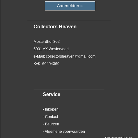
Aanmelden »
Collectors Heaven
Mosterdhof 302
6931 AX Westervoort
e-Mail: collectorsheaven@gmail.com
KvK: 60494360
Service
- Inkopen
- Contact
- Beurzen
- Algemene voorwaarden
Site built by B-nuts