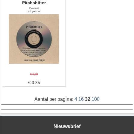
Pitchshifter
Deviant
cd promo
€ 5.99
€ 3.35
Aantal per pagina:
4
16
32
100
Nieuwsbrief