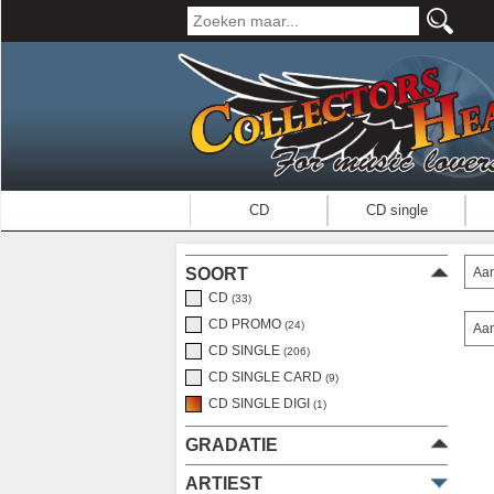
CD
CD single
Aan
SOORT
CD
(33)
CD PROMO
(24)
Aan
CD SINGLE
(206)
CD SINGLE CARD
(9)
CD SINGLE DIGI
(1)
GRADATIE
ARTIEST