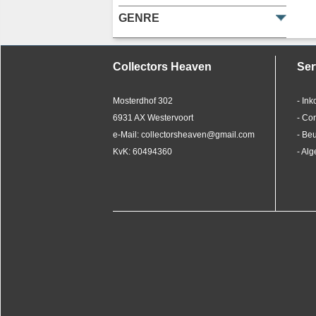
GENRE
Collectors Heaven
Ser
Mosterdhof 302
- In
6931 AX Westervoort
- Co
e-Mail: collectorsheaven@gmail.com
- Be
KvK: 60494360
- Al