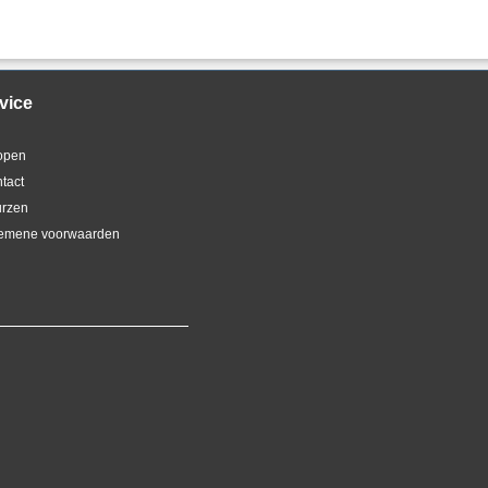
vice
kopen
ntact
urzen
gemene voorwaarden