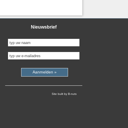
Nieuwsbrief
Aanmelden »
Site built by B-nuts