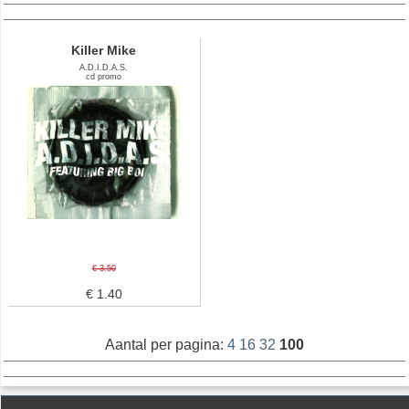
Killer Mike
A.D.I.D.A.S.
cd promo
€ 3.50
€ 1.40
Aantal per pagina:
4
16
32
100