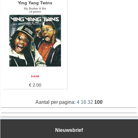
Ying Yang Twins
My Brother & Me
cd promo
€ 2.50
€ 2.00
Aantal per pagina:
4
16
32
100
Nieuwsbrief