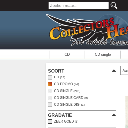
CD
CD single
Aan
SOORT
CD
(33)
CD PROMO
(24)
CD SINGLE
(206)
CD SINGLE CARD
(9)
CD SINGLE DIGI
(1)
GRADATIE
ZEER GOED
(1)