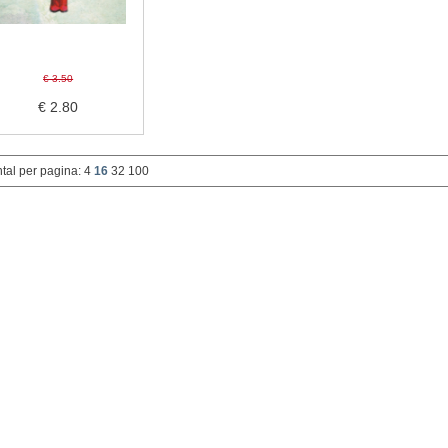
€ 3.50
€ 2.80
tal per pagina:
4
16
32
100