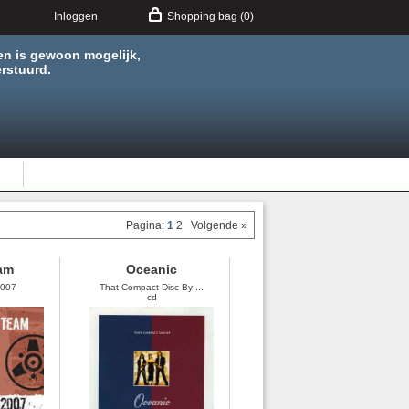
Inloggen
Shopping bag (0)
en is gewoon mogelijk,
rstuurd.
Pagina:
1
2
Volgende »
am
Oceanic
2007
That Compact Disc By ...
e
cd