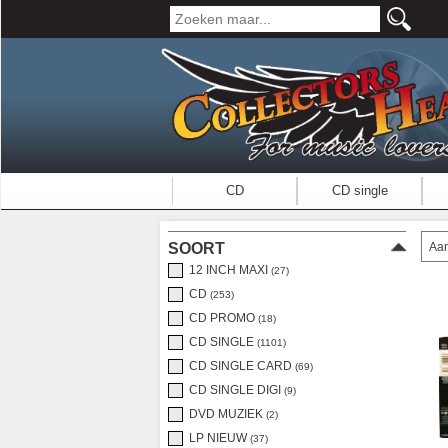
CD
CD single
Aan
SOORT
12 INCH MAXI
(27)
CD
(253)
CD PROMO
(18)
CD SINGLE
(1101)
CD SINGLE CARD
(69)
CD SINGLE DIGI
(9)
DVD MUZIEK
(2)
LP NIEUW
(37)