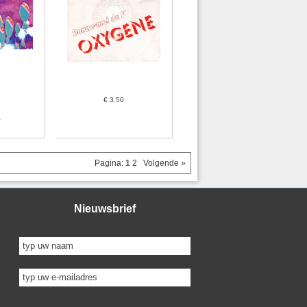
€ 3.50
0
Pagina:
1
2
Volgende »
Nieuwsbrief