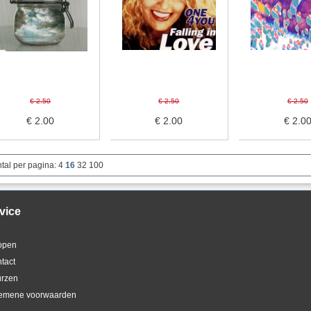
€ 2.50
€ 2.50
€ 2.50
€ 2.00
€ 2.00
€ 2.0
tal per pagina:
4
16
32
100
vice
kopen
ntact
urzen
gemene voorwaarden