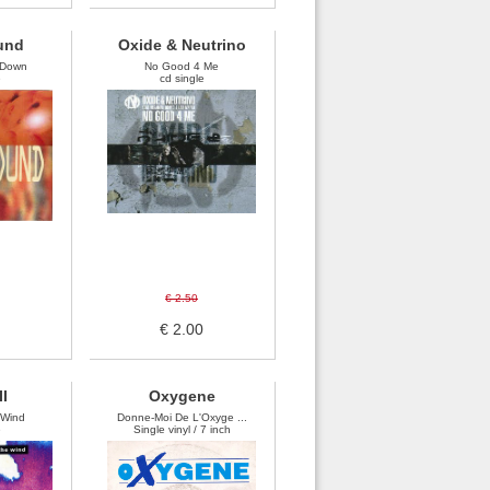
und
Oxide & Neutrino
 Down
No Good 4 Me
e
cd single
€ 2.50
€ 2.00
II
Oxygene
 Wind
Donne-Moi De L'Oxyge ...
e
Single vinyl / 7 inch