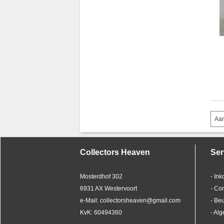
V
(39)
W
(21)
X
(2)
Y
(12)
Z
(5)
[
(1)
Aan
Collectors Heaven
Ser
Mosterdhof 302
- In
6931 AX Westervoort
- Co
e-Mail: collectorsheaven@gmail.com
- Be
KvK: 60494360
- Al