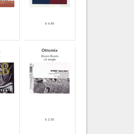
€ 4.99
.
Ottomix
s
Boom Boom
e
cd single
€ 2.50