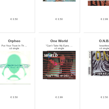
€ 3.50
€ 3.50
€ 2.99
Orpheo
One World
O.N.B
Put Your Trust In Th ...
"Can't Take My Eyes. ...
Israelite
cd single
cd single
cd singl
€ 3.50
€ 2.99
€ 2.50