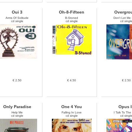
Oui 3
Oh-8-Fifteen
Overgro
Arms Of Solitude
B-Stoned
Don't Let Me
cd single
cd single
cd singl
€ 2.50
€ 4.50
€ 2.50
Only Paradise
One 4 You
Opus I
Help Me
Falling In Love
I Talk To The
cd single
cd single
cd singl