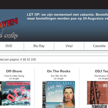
LET OP: we zijn momenteel met vakantie. Bestell
maar bestellingen worden pas op 24 Augustus ve
DVD
Blu Ray
Vinyl
Cassette
tal per pagina:
4
16
32
100
Off-Shore
On The Rocks
ODJ Te
I Got A Little Song
Are We On Air
Dominator 
cd single
cd single
cd singl