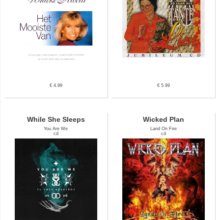
€ 4.99
€ 5.99
While She Sleeps
Wicked Plan
You Are We
Land On Fire
cd
cd