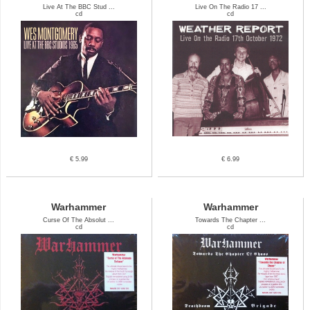
Live At The BBC Stud ...
Live On The Radio 17 ...
cd
cd
€ 5.99
€ 6.99
Warhammer
Warhammer
Curse Of The Absolut ...
Towards The Chapter ...
cd
cd