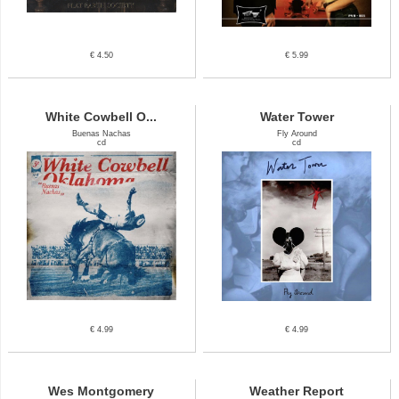
€ 4.50
€ 5.99
White Cowbell O...
Water Tower
Buenas Nachas
Fly Around
cd
cd
€ 4.99
€ 4.99
Wes Montgomery
Weather Report