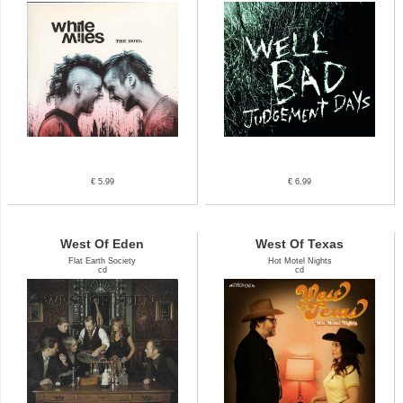
€ 5.99
€ 6.99
West Of Eden
West Of Texas
Flat Earth Society
Hot Motel Nights
cd
cd