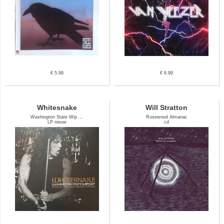
€ 5.99
€ 6.99
Whitesnake
Will Stratton
Washington State Wip ...
Rosewood Almanac
LP nieuw
cd