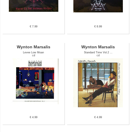
€ 7.99
€ 8.99
Wynton Marsalis
Wynton Marsalis
Levee Low Moan
Standard Time Vol.2 ...
cd
cd
€ 4.99
€ 4.99