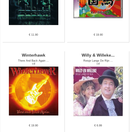
€ 11.90
€ 19.90
Winterhawk
Willy & Willeke...
There And Back Again ...
Reisje Langs De Rijn ...
cd
cd
€ 19.90
€ 6.99