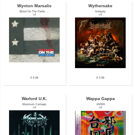
Wynton Marsalis
Wythersake
Blood On The Fields ...
Antiquity
cd
cd
€ 6.99
€ 5.99
Warlord U.K.
Wappa Gappa
Maximum Carnage
JAPAN
cd
cd