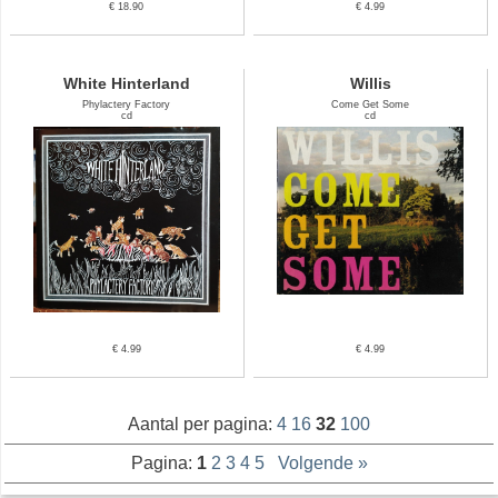
€ 18.90
€ 4.99
White Hinterland
Willis
Phylactery Factory
Come Get Some
cd
cd
€ 4.99
€ 4.99
Aantal per pagina:
4
16
32
100
Pagina:
1
2
3
4
5
Volgende »