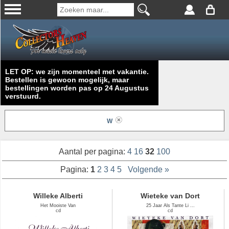
LET OP: we zijn momenteel met vakantie.
Bestellen is gewoon mogelijk, maar
bestellingen worden pas op 24 Augustus
verstuurd.
W
Aantal per pagina:
4
16
32
100
Pagina:
1
2
3
4
5
Volgende »
Willeke Alberti
Wieteke van Dort
Het Mooiste Van
25 Jaar Als Tante Li ...
cd
cd