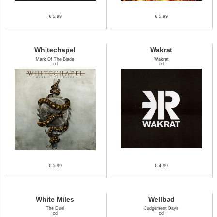
€ 5.99
€ 5.99
Whitechapel
Wakrat
Mark Of The Blade
Wakrat
cd
cd
€ 5.99
€ 4.99
White Miles
Wellbad
The Duel
Judgement Days
cd
cd