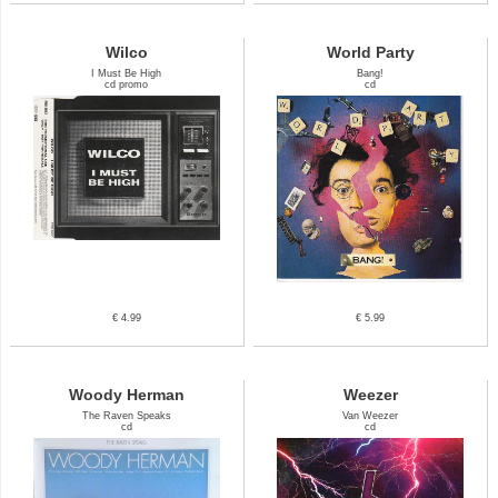
Wilco
World Party
I Must Be High
Bang!
cd promo
cd
€ 4.99
€ 5.99
Woody Herman
Weezer
The Raven Speaks
Van Weezer
cd
cd