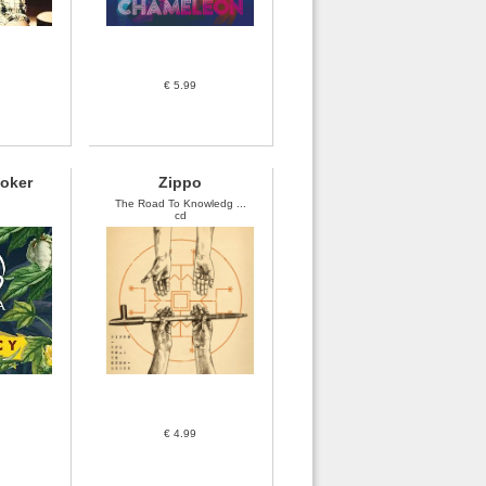
€ 5.99
oker
Zippo
The Road To Knowledg ...
cd
€ 4.99