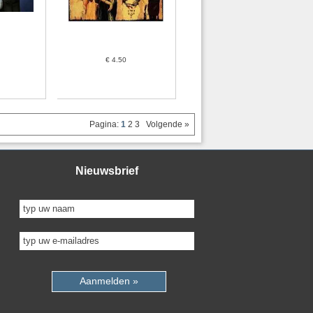
€ 4.50
Pagina:
1
2
3
Volgende »
Nieuwsbrief
Aanmelden »