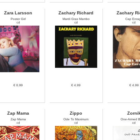
Zara Larsson
Zachary Richard
Zachary Ri
Poster Girl
Mardi Gras Mambo
Cap Enra
cd
cd
cd
€ 6.99
€ 4.99
€ 4.99
Zap Mama
Zippo
Zorni
Zap Mama
Ode To Maximum
One-Armed B
cd
cd
cd