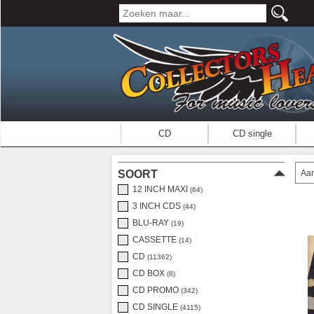
CD
CD single
Aan
SOORT
12 INCH MAXI
(64)
3 INCH CDS
(44)
BLU-RAY
(19)
CASSETTE
(14)
CD
(11362)
CD BOX
(8)
CD PROMO
(342)
CD SINGLE
(4115)