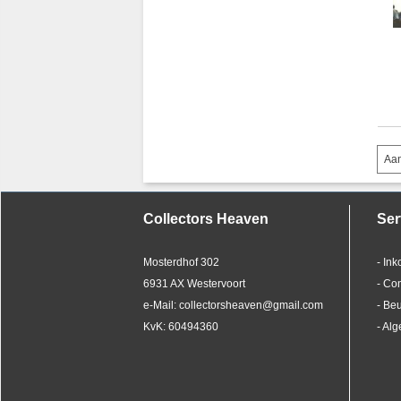
Aan
Collectors Heaven
Ser
Mosterdhof 302
- In
6931 AX Westervoort
- Co
e-Mail: collectorsheaven@gmail.com
- Be
KvK: 60494360
- Al