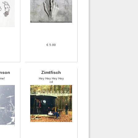
€ 5.99
onson
Zimtfisch
ime!
Hey Hey Hey Hey
cd