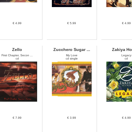
€ 4.99
€ 5.99
€ 4.99
Zello
Zucchero Sugar ...
Zakiya Ho
First Chapter, Secon ...
My Love
Legacy
cd
cd single
cd
€ 7.99
€ 3.99
€ 4.99