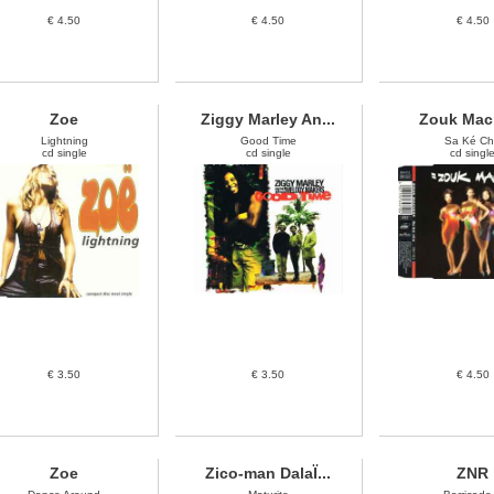
€ 4.50
€ 4.50
€ 4.50
Zoe
Ziggy Marley An...
Zouk Mac
Lightning
Good Time
Sa Ké C
cd single
cd single
cd singl
€ 3.50
€ 3.50
€ 4.50
Zoe
Zico-man DalaÏ...
ZNR