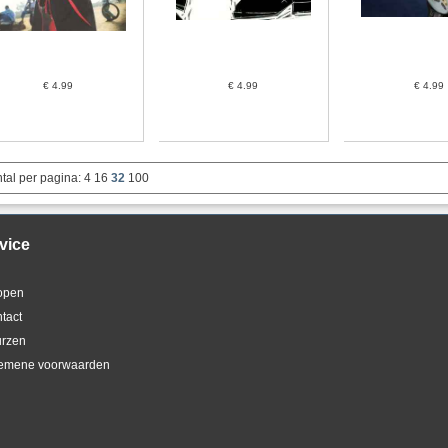
€ 4.99
€ 4.99
€ 4.99
tal per pagina:
4
16
32
100
vice
kopen
ntact
urzen
gemene voorwaarden