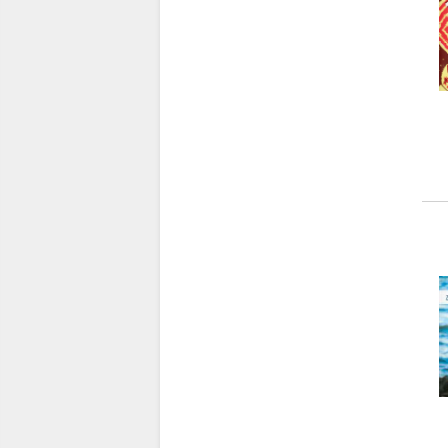
P
(827)
Q
(39)
R
(1001)
S
(1641)
T
(2465)
U
(146)
V
(1016)
W
(389)
X
(18)
Y
(117)
Z
(67)
[
(4)