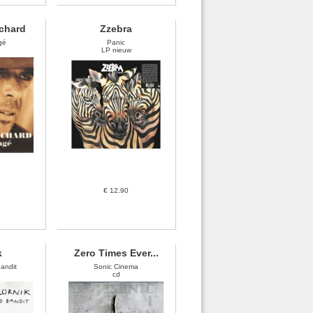
chard
Zzebra
gé
Panic
LP nieuw
€ 12.90
k
Zero Times Ever...
andit
Sonic Cinema
cd