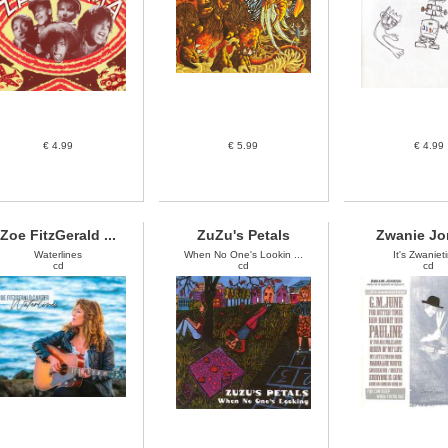
€ 4.99
€ 5.99
€ 4.99
Zoe FitzGerald ...
ZuZu's Petals
Zwanie J
Waterlines
When No One's Lookin ...
It's Zwaniet
cd
cd
cd