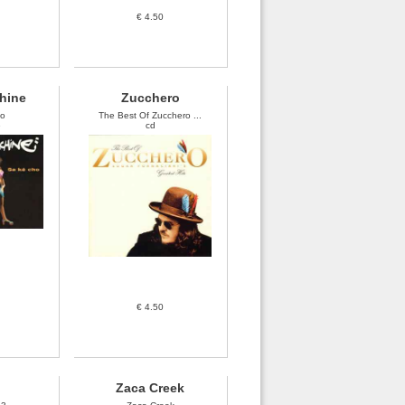
€ 4.50
hine
Zucchero
ho
The Best Of Zucchero ...
e
cd
€ 4.50
Zaca Creek