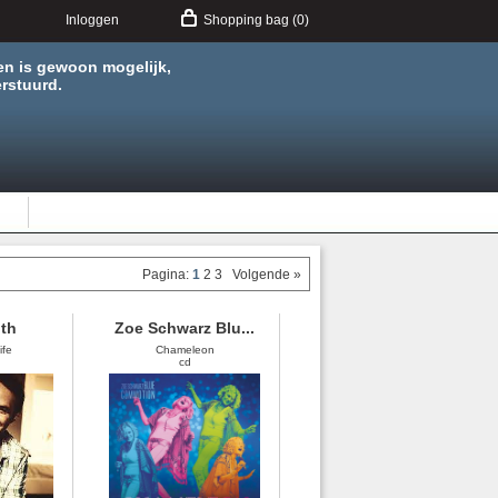
Inloggen
Shopping bag (0)
en is gewoon mogelijk,
rstuurd.
Pagina:
1
2
3
Volgende »
th
Zoe Schwarz Blu...
ife
Chameleon
cd