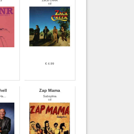
 3
Zaca Creek
cd
€ 4.99
hell
Zap Mama
Ha...
Sabsylma
cd