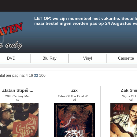
LET OP: we zijn momenteel met vakantie. Bestell
maar bestellingen worden pas op 24 Augustus ve
DVD
Blu Ray
Vinyl
Cassette
tal per pagina:
4
16
32
100
Zlatan Stipiši...
Zix
Zak Smi
20th Century Man
Tides Of The Final W ...
Signs Of L
cd
cd
cd