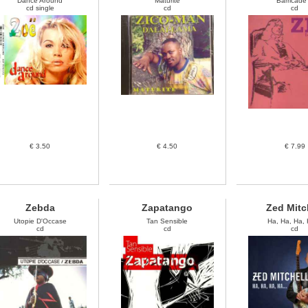
Dance Around
Maturite
Barricade
cd single
cd
cd
€ 3.50
€ 4.50
€ 7.99
Zebda
Zapatango
Zed Mitc
Utopie D'Occase
Tan Sensible
Ha, Ha, Ha, 
cd
cd
cd