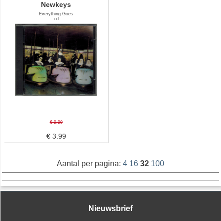
Newkeys
Everything Goes
cd
€ 9.99
€ 3.99
Aantal per pagina:
4
16
32
100
Nieuwsbrief