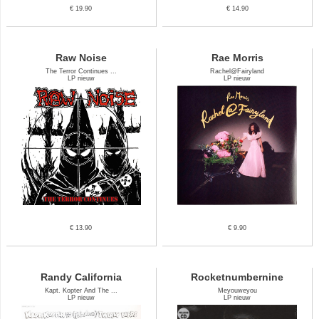
€ 19.90
€ 14.90
Raw Noise
Rae Morris
The Terror Continues ...
Rachel@Fairyland
LP nieuw
LP nieuw
€ 13.90
€ 9.90
Randy California
Rocketnumbernine
Kapt. Kopter And The ...
Meyouweyou
LP nieuw
LP nieuw