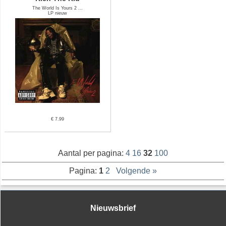
The World Is Yours 2 ...
LP nieuw
€ 7.99
Aantal per pagina:
4
16
32
100
Pagina:
1
2
Volgende »
Nieuwsbrief