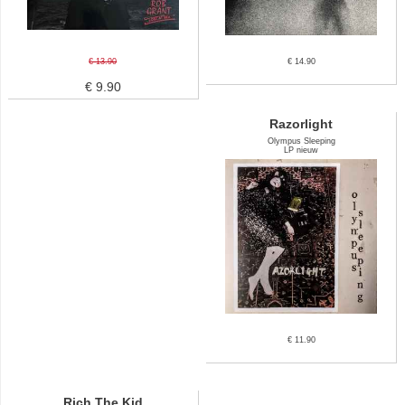
€ 13.90
€ 14.90
€ 9.90
Razorlight
Olympus Sleeping
LP nieuw
€ 11.90
Rich The Kid