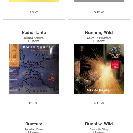
€ 9.90
€ 19.90
Radio Tarifa
Running Wild
Rumba Argelina
Gates To Purgatory
LP nieuw
LP nieuw
€ 17.90
€ 17.90
Rumtum
Running Wild
Arcadian Daze
Death Or Glory
LP nieuw
LP nieuw