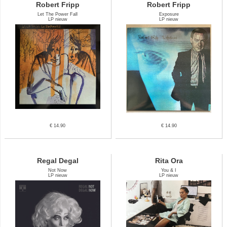
Robert Fripp
Robert Fripp
Let The Power Fall
Exposure
LP nieuw
LP nieuw
€ 14.90
€ 14.90
Regal Degal
Rita Ora
Not Now
You & I
LP nieuw
LP nieuw