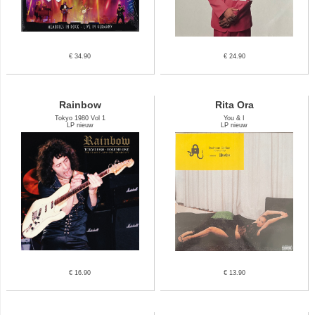
€ 34.90
€ 24.90
Rainbow
Rita Ora
Tokyo 1980 Vol 1
You & I
LP nieuw
LP nieuw
€ 16.90
€ 13.90