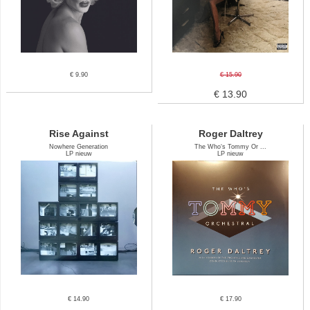
€ 9.90
€ 15.90
€ 13.90
Rise Against
Roger Daltrey
Nowhere Generation
The Who‘s Tommy Or ...
LP nieuw
LP nieuw
€ 14.90
€ 17.90