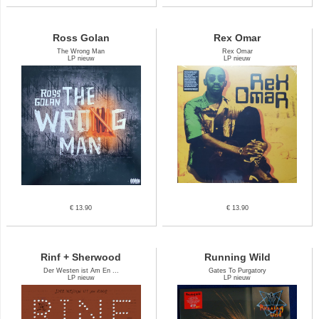
Ross Golan
Rex Omar
The Wrong Man
Rex Omar
LP nieuw
LP nieuw
€ 13.90
€ 13.90
Rinf + Sherwood
Running Wild
Der Westen ist Am En ...
Gates To Purgatory
LP nieuw
LP nieuw