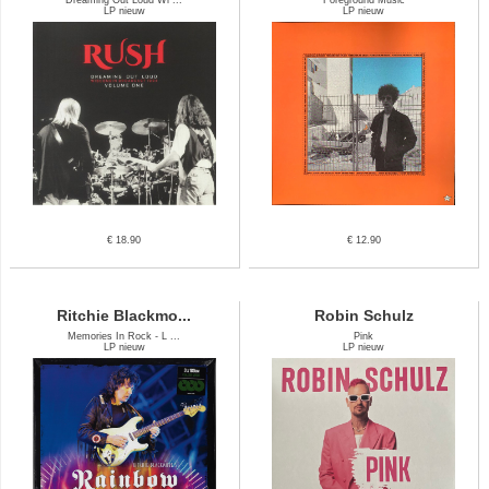
LP nieuw
LP nieuw
€ 18.90
€ 12.90
Ritchie Blackmo...
Robin Schulz
Memories In Rock - L ...
Pink
LP nieuw
LP nieuw