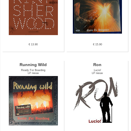
€ 13.90
€ 15.90
Running Wild
Ron
Ready For Boarding
Lucio!
LP nieuw
LP nieuw