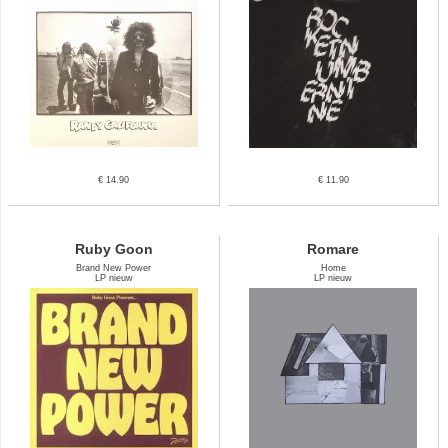
€ 14.90
€ 11.90
Ruby Goon
Romare
Brand New Power
Home
LP nieuw
LP nieuw