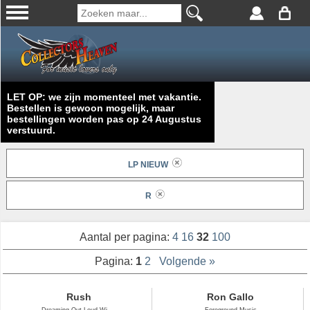
LET OP: we zijn momenteel met vakantie.
Bestellen is gewoon mogelijk, maar
bestellingen worden pas op 24 Augustus
verstuurd.
LP NIEUW
R
Aantal per pagina:
4
16
32
100
Pagina:
1
2
Volgende »
Rush
Ron Gallo
Dreaming Out Loud Wi ...
Foreground Music