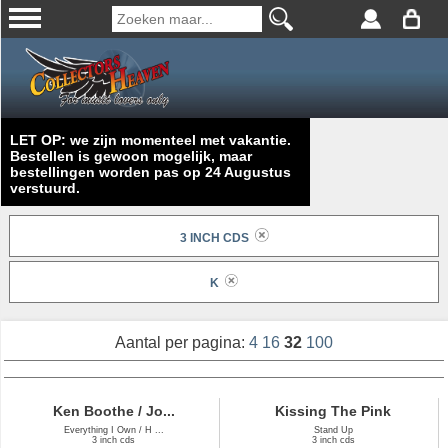
LET OP: we zijn momenteel met vakantie.
Bestellen is gewoon mogelijk, maar
bestellingen worden pas op 24 Augustus
verstuurd.
3 INCH CDS
K
Aantal per pagina:
4
16
32
100
Ken Boothe / Jo...
Kissing The Pink
Everything I Own / H ...
Stand Up
3 inch cds
3 inch cds