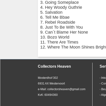
3. Going Someplace
4. Hey Woody Guthrie
5. Salvation
6. Tell Me Bbae
7. Rebel Roadside
8. Just To Be With You
9. Can`t Blame Her None
10. Bozo World
11. There Are Times
12. Where The Moon Shines Brigh
Collectors Heaven
Ser
Mosterdhof 302
- In
6931 AX Westervoort
- Co
e-Mail: collectorsheaven@gmail.com
- Be
KvK: 60494360
- Al