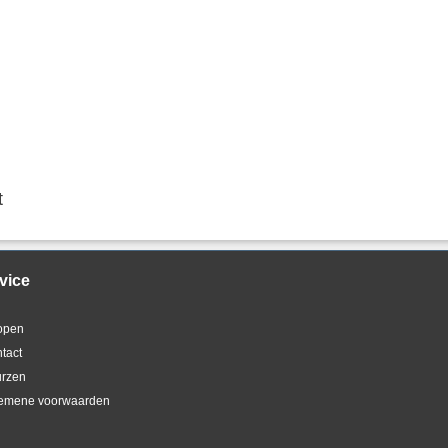
t
vice
kopen
ntact
urzen
gemene voorwaarden