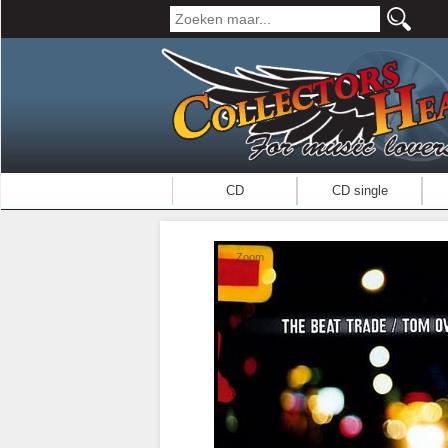
CD
CD single
Zoom