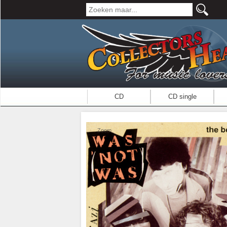
CD
CD single
Zoom