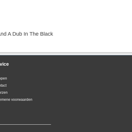
nd A Dub In The Black
vice
kopen
ntact
urzen
gemene voorwaarden