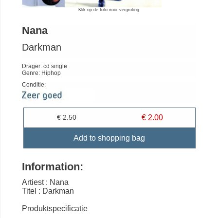
Klik op de foto voor vergroting
Nana
Darkman
Drager: cd single
Genre: Hiphop
Conditie:
€ 2.50
€ 2.00
Add to shopping bag
Information:
Artiest : Nana
Titel : Darkman
Produktspecificatie