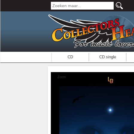
CD
CD single
Zoom