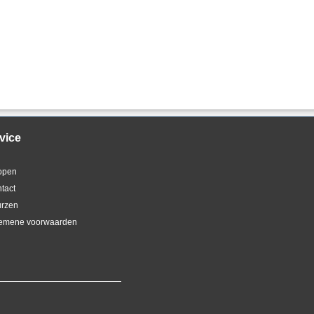
vice
kopen
ntact
urzen
gemene voorwaarden