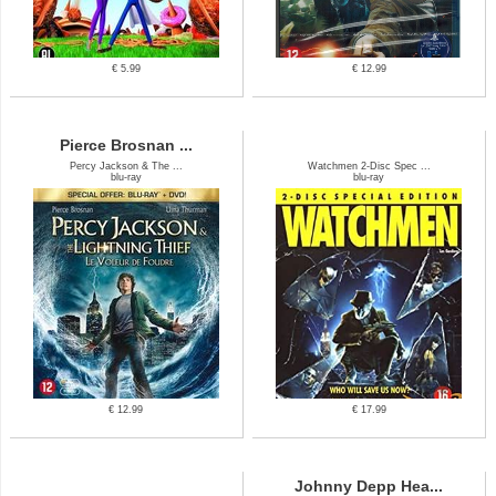
€ 5.99
€ 12.99
Pierce Brosnan ...
Percy Jackson & The ...
Watchmen 2-Disc Spec ...
blu-ray
blu-ray
€ 12.99
€ 17.99
Johnny Depp Hea...