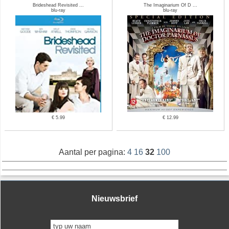
Brideshead Revisited ...
The Imaginarium Of D ...
blu-ray
blu-ray
€ 5.99
€ 12.99
Aantal per pagina:
4
16
32
100
Nieuwsbrief