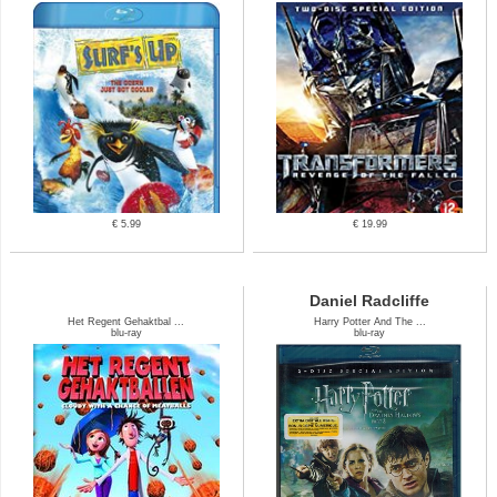
€ 5.99
€ 19.99
Daniel Radcliffe
Het Regent Gehaktbal ...
Harry Potter And The ...
blu-ray
blu-ray