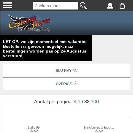
LET OP: we zijn momenteel met vakantie.
Bestellen is gewoon mogelijk, maar
bestellingen worden pas op 24 Augustus
verstuurd.
BLU-RAY
OVERIGE
Aantal per pagina:
4
16
32
100
Surf's Up
Transformers 2 Speci ...
blu-ray
blu-ray