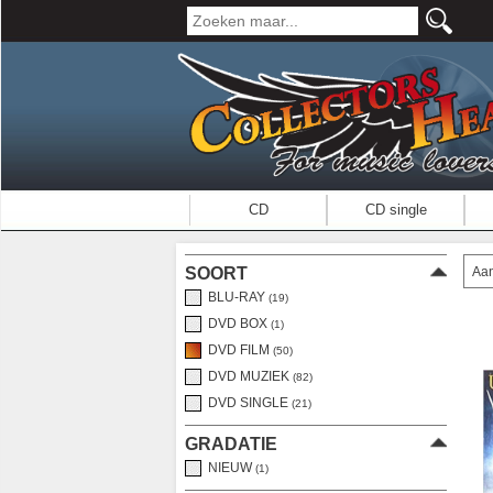
CD
CD single
Aan
SOORT
BLU-RAY
(19)
DVD BOX
(1)
DVD FILM
(50)
DVD MUZIEK
(82)
DVD SINGLE
(21)
GRADATIE
NIEUW
(1)