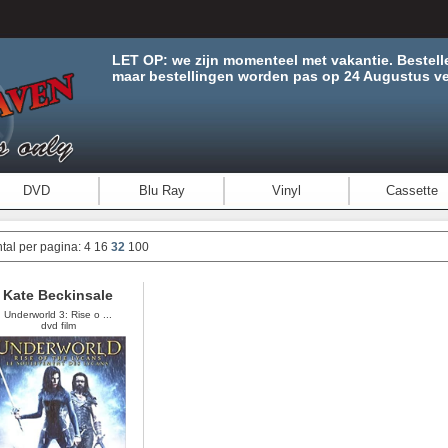
LET OP: we zijn momenteel met vakantie. Bestell
maar bestellingen worden pas op 24 Augustus ve
DVD
Blu Ray
Vinyl
Cassette
tal per pagina:
4
16
32
100
Kate Beckinsale
Underworld 3: Rise o ...
dvd film