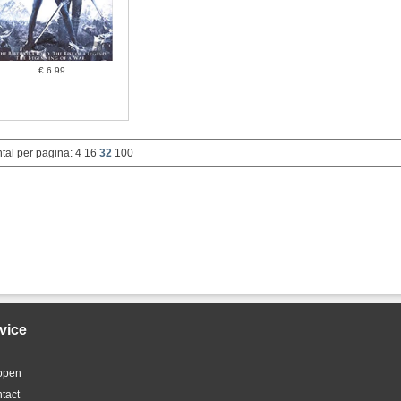
€ 6.99
tal per pagina:
4
16
32
100
vice
kopen
ntact